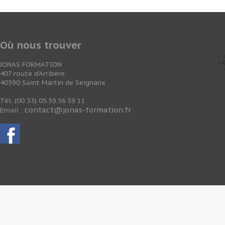
Où nous trouver
JONAS FORMATION
407 route d'Arribère
40390 Saint Martin de Seignanx
Tél. (00 33) 05.59.56.59.11
contact@jonas-formation.fr
Email :