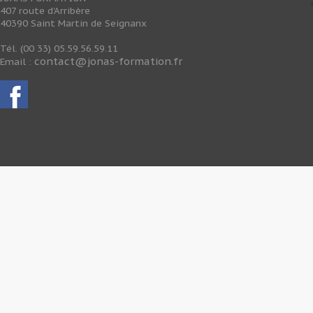
407 route d'Arribère
40390 Saint Martin de Seignanx
Tél. (00 33) 05.59.56.59.11
contact@jonas-formation.fr
Email :