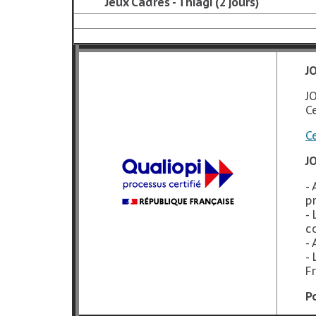

Jeux Cadres - Thiagi
(2 jours)
J
J
C
C
J
-
p
-
c
-
-
F
P